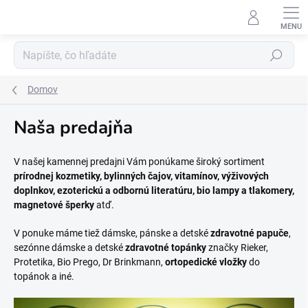
Prejsť
na
obsah
Hľadať
Domov
Naša predajňa
V našej kamennej predajni Vám ponúkame široký sortiment
prírodnej kozmetiky, bylinných čajov, vitamínov, výživových
doplnkov, ezoterickú a odbornú literatúru, bio lampy a tlakomery,
magnetové šperky
atď.
V ponuke máme tiež dámske, pánske a detské
zdravotné papuče
,
sezónne dámske a detské
zdravotné topánky
značky Rieker,
Protetika, Bio Prego, Dr Brinkmann,
ortopedické vložky
do
topánok a iné.