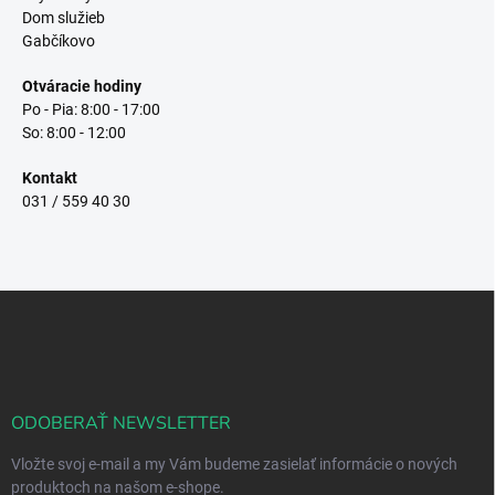
Dom služieb
Gabčíkovo
Otváracie hodiny
Po - Pia: 8:00 - 17:00
So: 8:00 - 12:00
Kontakt
031 / 559 40 30
Z
á
p
ä
t
i
ODOBERAŤ NEWSLETTER
e
Vložte svoj e-mail a my Vám budeme zasielať informácie o nových
produktoch na našom e-shope.