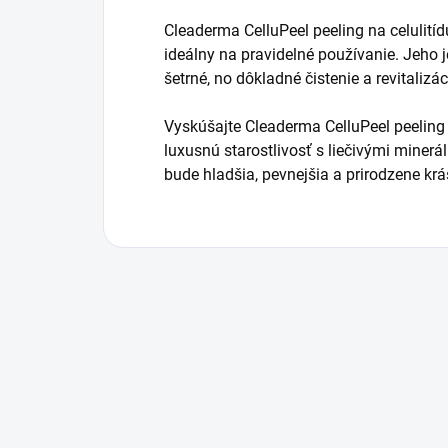
Cleaderma CelluPeel peeling na celulitídu
ideálny na pravidelné používanie. Jeho
šetrné, no dôkladné čistenie a revitaliz
Vyskúšajte Cleaderma CelluPeel peeling 
luxusnú starostlivosť s liečivými miner
bude hladšia, pevnejšia a prirodzene krá