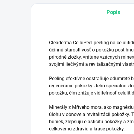
Popis
Cleaderma CelluPeel peeling na celulitíd
účinnú starostlivosť o pokožku postihnu
prírodné zložky, vrátane vzácnych mine
svojimi liečivými a revitalizačnými vlas
Peeling efektívne odstraňuje odumreté b
regeneráciu pokožky. Jeho špeciálne zl
pokožku, čím znižuje viditeľnosť celulití
Minerály z Mŕtveho mora, ako magnézium
úlohu v obnove a revitalizácii pokožky. 
buniek, zlepšujú elasticitu pokožky a zm
celkovému zdraviu a kráse pokožky.