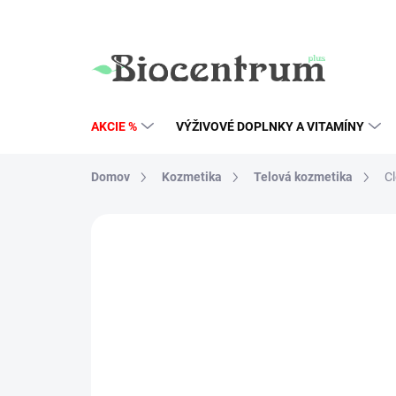
Prejsť
na
obsah
AKCIE %
VÝŽIVOVÉ DOPLNKY A VITAMÍNY
Domov
Kozmetika
Telová kozmetika
Cl
Neohodnotené
Podrobnosti hodn
AKCIA