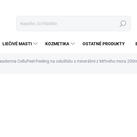
Hľadať
LIEČIVÉ MASTI
KOZMETIKA
OSTATNÉ PRODUKTY
eaderma CelluPeel Peeling na celulitídu s minerálmi z Mŕtveho mora 200
otenia
ZNAČKA:
CLEADERMA
€24,90
€14,94
Jednotková
SKLADOM
cena: