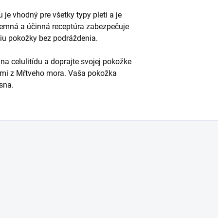
 je vhodný pre všetky typy pleti a je
 jemná a účinná receptúra zabezpečuje
áciu pokožky bez podráždenia.
na celulitídu a doprajte svojej pokožke
álmi z Mŕtveho mora. Vaša pokožka
sna.