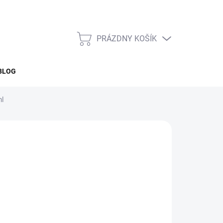
PRÁZDNY KOŠÍK
NÁKUPNÝ
KOŠÍK
BLOG
ml