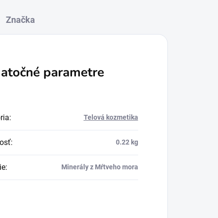
Značka
atočné parametre
ria
:
Telová kozmetika
osť
:
0.22 kg
ie
:
Minerály z Mŕtveho mora