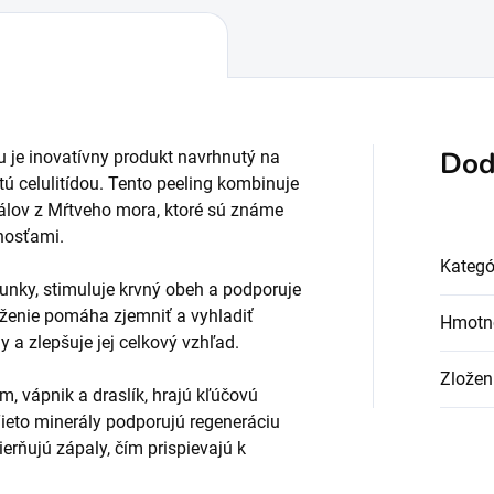
Dod
u je inovatívny produkt navrhnutý na
tú celulitídou. Tento peeling kombinuje
rálov z Mŕtveho mora, ktoré sú známe
tnosťami.
Kategó
unky, stimuluje krvný obeh a podporuje
oženie pomáha zjemniť a vyhladiť
Hmotn
dy a zlepšuje jej celkový vzhľad.
Zložen
, vápnik a draslík, hrajú kľúčovú
Tieto minerály podporujú regeneráciu
ierňujú zápaly, čím prispievajú k