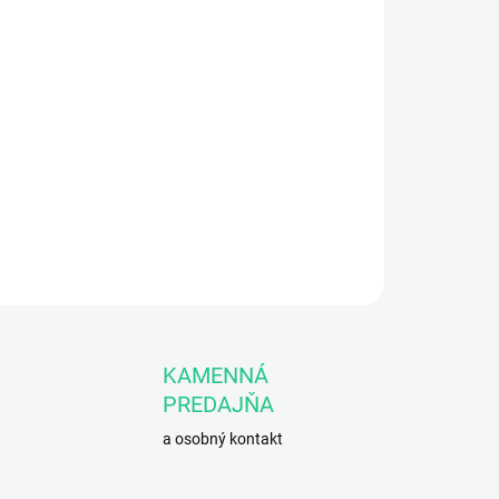
Pridať do košíka
pokožky
OPÝTAŤ SA
STRÁŽIŤ
KAMENNÁ
PREDAJŇA
a osobný kontakt