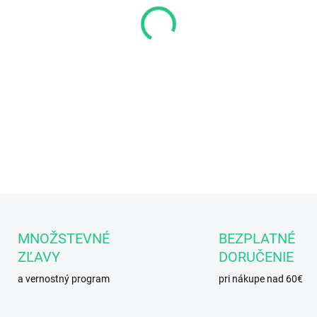
−
+
Na zjemnenie a vyhladenie 
DETAILNÉ INFORMÁCIE
MNOŽSTEVNÉ
BEZPLATNÉ
ZĽAVY
DORUČENIE
a vernostný program
pri nákupe nad 60€