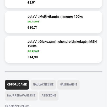
€8,01
JutaVit Multivitamín Immuner 100ks
SKLADOM
€10,71
JutaVit Glukozamín chondroitín kolagén MSN
120ks
SKLADOM
€14,90
R
a
ODPORÚČAME
NAJLACNEJŠIE
NAJDRAHŠIE
d
e
NAJPREDÁVANEJŠIE
ABECEDNE
n
i
10
položiek celkom