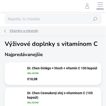
Prejsť
na
obsah
Hľadať
Vitamíny a minerály
Výživové doplnky s vitamínom C
Najpredávanejšie
Dr. Chen Ginkgo + hloch + vitamín C 100 kapsúl
SKLADOM
€10,08
Dr. Chen Cesnakový olej s vitamínom C (105
kapsúl)
SKLADOM