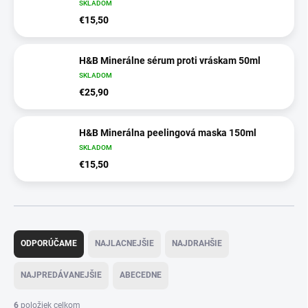
SKLADOM
€15,50
H&B Minerálne sérum proti vráskam 50ml
SKLADOM
€25,90
H&B Minerálna peelingová maska 150ml
SKLADOM
€15,50
R
a
ODPORÚČAME
NAJLACNEJŠIE
NAJDRAHŠIE
d
e
NAJPREDÁVANEJŠIE
ABECEDNE
n
i
6
položiek celkom