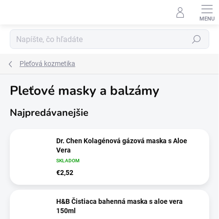
Prejsť
na
obsah
Hľadať
Pleťová kozmetika
Pleťové masky a balzámy
Najpredávanejšie
Dr. Chen Kolagénová gázová maska s Aloe
Vera
SKLADOM
€2,52
H&B Čistiaca bahenná maska s aloe vera
150ml