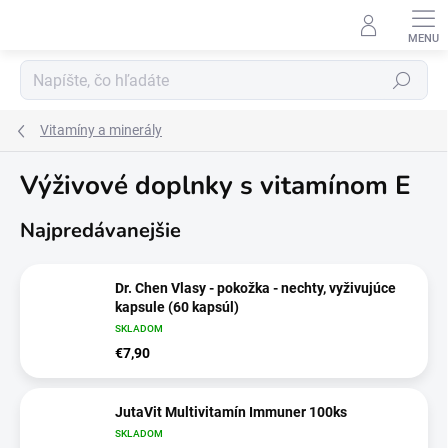
Prejsť
na
obsah
Hľadať
Vitamíny a minerály
Výživové doplnky s vitamínom E
Najpredávanejšie
Dr. Chen Vlasy - pokožka - nechty, vyživujúce
kapsule (60 kapsúl)
SKLADOM
€7,90
JutaVit Multivitamín Immuner 100ks
SKLADOM