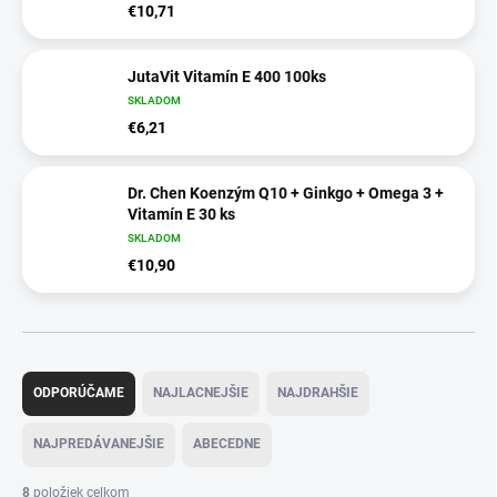
€10,71
JutaVit Vitamín E 400 100ks
SKLADOM
€6,21
Dr. Chen Koenzým Q10 + Ginkgo + Omega 3 +
Vitamín E 30 ks
SKLADOM
€10,90
R
a
ODPORÚČAME
NAJLACNEJŠIE
NAJDRAHŠIE
d
e
NAJPREDÁVANEJŠIE
ABECEDNE
n
i
8
položiek celkom