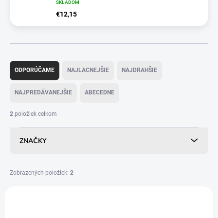
SKLADOM
€12,15
R
a
ODPORÚČAME
NAJLACNEJŠIE
NAJDRAHŠIE
d
e
NAJPREDÁVANEJŠIE
ABECEDNE
n
i
2
položiek celkom
e
p
ZNAČKY
r
o
d
u
Zobrazených položiek:
2
k
V
t
ý
AKCIA
AKCIA
o
p