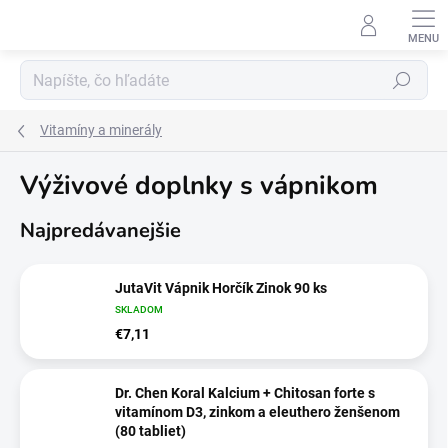
Prejsť
na
obsah
Hľadať
Vitamíny a minerály
Výživové doplnky s vápnikom
Najpredávanejšie
JutaVit Vápnik Horčík Zinok 90 ks
SKLADOM
€7,11
Dr. Chen Koral Kalcium + Chitosan forte s
vitamínom D3, zinkom a eleuthero ženšenom
(80 tabliet)