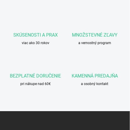
v
l
á
d
a
c
SKÚSENOSTI A PRAX
MNOŽSTEVNÉ ZĽAVY
i
e
viac ako 30 rokov
a vernostný program
p
r
v
k
y
BEZPLATNÉ DORUČENIE
KAMENNÁ PREDAJŇA
v
ý
pri nákupe nad 60€
a osobný kontakt
p
i
s
u
Z
á
p