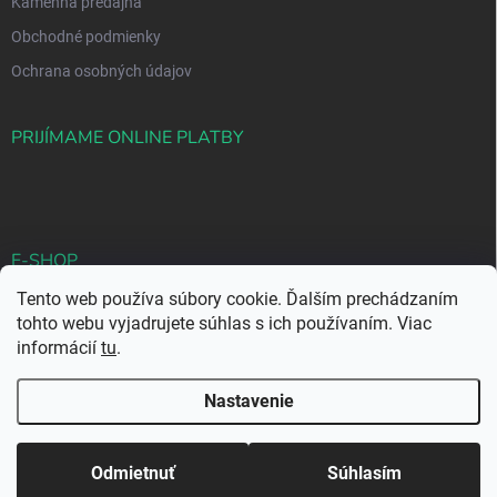
Kamenná predajňa
Obchodné podmienky
Ochrana osobných údajov
PRIJÍMAME ONLINE PLATBY
E-SHOP
Tento web používa súbory cookie. Ďalším prechádzaním
E-mail: eshop@biocentrumplus.sk
tohto webu vyjadrujete súhlas s ich používaním. Viac
Tel: +421 (0)917 347 099
informácií
tu
.
Nastavenie
Copyright 2026
Biocentrum Plus
. Všetky práva vyhradené.
Upraviť
nastavenie cookies
Odmietnuť
Súhlasím