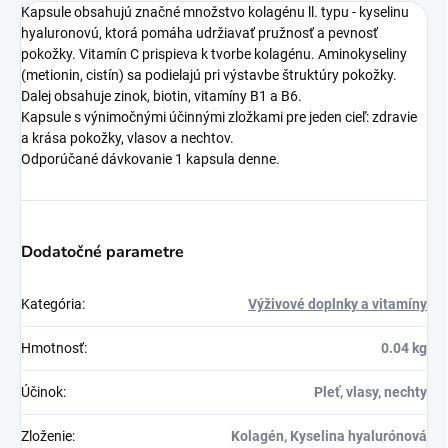
Kapsule obsahujú značné množstvo kolagénu ll. typu - kyselinu
hyaluronovú, ktorá pomáha udržiavať pružnosť a pevnosť
pokožky. Vitamín C prispieva k tvorbe kolagénu. Aminokyseliny
(metionin, cistín) sa podielajú pri výstavbe štruktúry pokožky.
Dalej obsahuje zinok, biotin, vitamíny B1 a B6.
Kapsule s výnimočnými účinnými zložkami pre jeden cieľ: zdravie
a krása pokožky, vlasov a nechtov.
Odporúčané dávkovanie 1 kapsula denne.
Dodatočné parametre
Kategória
:
Výživové doplnky a vitamíny
Hmotnosť
:
0.04 kg
Účinok
:
Pleť, vlasy, nechty
Zloženie
:
Kolagén, Kyselina hyalurónová