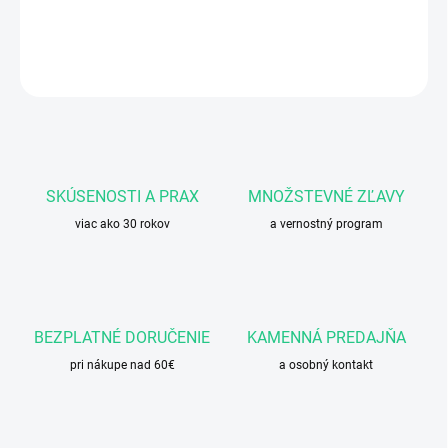
DETAILNÉ INFORMÁCIE
OPÝTAŤ SA
STRÁŽIŤ
SKÚSENOSTI A PRAX
MNOŽSTEVNÉ ZĽAVY
viac ako 30 rokov
a vernostný program
BEZPLATNÉ DORUČENIE
KAMENNÁ PREDAJŇA
pri nákupe nad 60€
a osobný kontakt