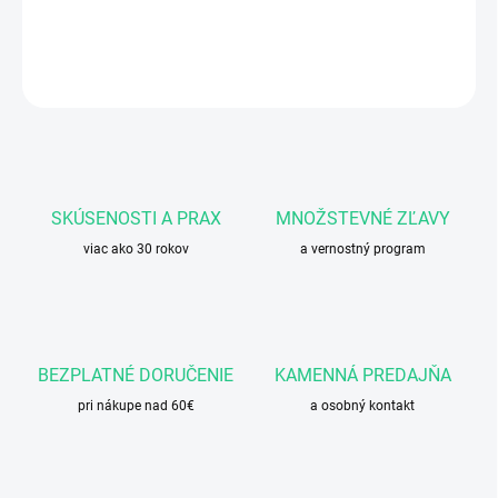
DETAILNÉ INFORMÁCIE
OPÝTAŤ SA
STRÁŽIŤ
SKÚSENOSTI A PRAX
MNOŽSTEVNÉ ZĽAVY
viac ako 30 rokov
a vernostný program
BEZPLATNÉ DORUČENIE
KAMENNÁ PREDAJŇA
pri nákupe nad 60€
a osobný kontakt