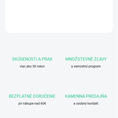
Zníženie únavy, vyčerpanosti a proti stresu
DETAILNÉ INFORMÁCIE
OPÝTAŤ SA
STRÁŽIŤ
SKÚSENOSTI A PRAX
MNOŽSTEVNÉ ZĽAVY
viac ako 30 rokov
a vernostný program
BEZPLATNÉ DORUČENIE
KAMENNÁ PREDAJŇA
pri nákupe nad 60€
a osobný kontakt