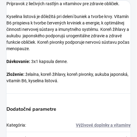
Prípravok z liečivých rastlýn a vitamínov pre zdravie obličiek.
Kyselina listová je dôležitá pri delení buniek a tvorbe krvy. Vitamín
B6 prispieva k tvorbe červených krviniek a energie, k optimálnej
činnosti nervovej sústavy a imunytného systému. Koreň žihlavy a
aukubu japonského podporujú urogenitálne zdravie a zdravé
funkcie obličiek. Koreň pivonky podporuje nervovú sústavu počas
menopauze.
Dávkovanie:
3x1 kapsula denne.
Zloženie:
želaína, koreň žihlavy, koreň pivonky, aukuba japonská,
vitamín B6, kyselina listová.
Dodatočné parametre
Kategória
:
Výživové doplnky a vitamíny