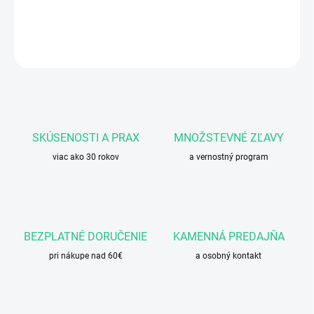
DETAILNÉ INFORMÁCIE
OPÝTAŤ SA
STRÁŽIŤ
SKÚSENOSTI A PRAX
MNOŽSTEVNÉ ZĽAVY
viac ako 30 rokov
a vernostný program
BEZPLATNÉ DORUČENIE
KAMENNÁ PREDAJŇA
pri nákupe nad 60€
a osobný kontakt