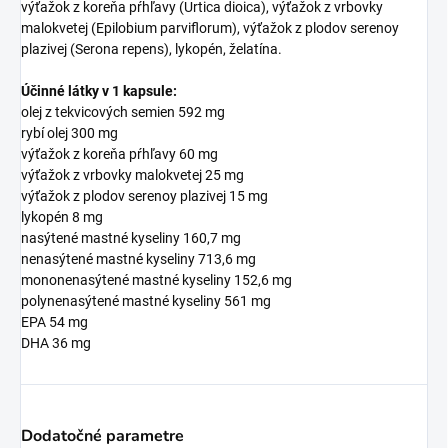
výťažok z koreňa pŕhľavy (Urtica dioica), výťažok z vrbovky
malokvetej (Epilobium parviflorum), výťažok z plodov serenoy
plazivej (Serona repens), lykopén, želatína.
Účinné látky v 1 kapsule:
olej z tekvicových semien 592 mg
rybí olej 300 mg
výťažok z koreňa pŕhľavy 60 mg
výťažok z vrbovky malokvetej 25 mg
výťažok z plodov serenoy plazivej 15 mg
lykopén 8 mg
nasýtené mastné kyseliny 160,7 mg
nenasýtené mastné kyseliny 713,6 mg
mononenasýtené mastné kyseliny 152,6 mg
polynenasýtené mastné kyseliny 561 mg
EPA 54 mg
DHA 36 mg
Dodatočné parametre