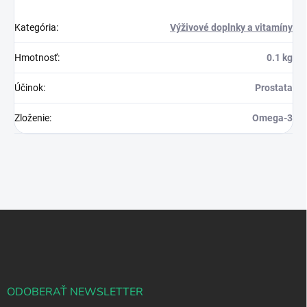
Kategória
:
Výživové doplnky a vitamíny
Hmotnosť
:
0.1 kg
Účinok
:
Prostata
Zloženie
:
Omega-3
Z
á
p
ä
t
i
ODOBERAŤ NEWSLETTER
e