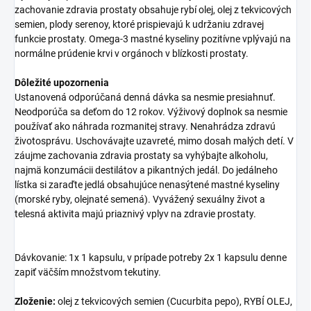
zachovanie zdravia prostaty obsahuje rybí olej, olej z tekvicových
semien, plody serenoy, ktoré prispievajú k udržaniu zdravej
funkcie prostaty. Omega-3 mastné kyseliny pozitívne vplývajú na
normálne prúdenie krvi v orgánoch v blízkosti prostaty.
Dôležité upozornenia
Ustanovená odporúčaná denná dávka sa nesmie presiahnuť.
Neodporúča sa deťom do 12 rokov. Výživový doplnok sa nesmie
používať ako náhrada rozmanitej stravy. Nenahrádza zdravú
životosprávu. Uschovávajte uzavreté, mimo dosah malých detí. V
záujme zachovania zdravia prostaty sa vyhýbajte alkoholu,
najmä konzumácii destilátov a pikantných jedál. Do jedálneho
lístka si zaraďte jedlá obsahujúce nenasýtené mastné kyseliny
(morské ryby, olejnaté semená). Vyvážený sexuálny život a
telesná aktivita majú priaznivý vplyv na zdravie prostaty.
Dávkovanie: 1x 1 kapsulu, v prípade potreby 2x 1 kapsulu denne
zapiť väčším množstvom tekutiny.
Zloženie:
olej z tekvicových semien (Cucurbita pepo), RYBÍ OLEJ,