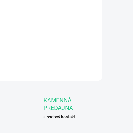
Pridať do košíka
srdce a cievnu sústavu.
OPÝTAŤ SA
STRÁŽIŤ
KAMENNÁ
PREDAJŇA
a osobný kontakt