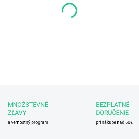
−
+
Podporuje imunitný systém, 
DETAILNÉ INFORMÁCIE
MNOŽSTEVNÉ
BEZPLATNÉ
ZĽAVY
DORUČENIE
a vernostný program
pri nákupe nad 60€