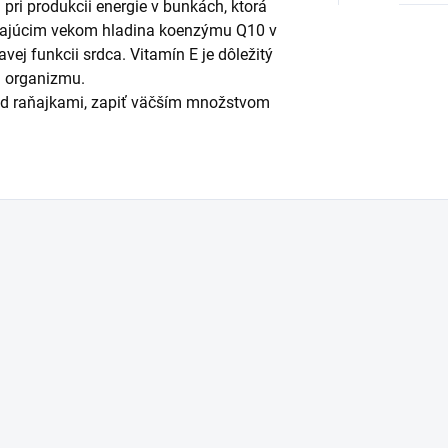
pri produkcii energie v bunkách, ktorá
údajúcim vekom hladina koenzýmu Q10 v
avej funkcii srdca. Vitamín E je dôležitý
m organizmu.
ed raňajkami, zapiť väčším množstvom