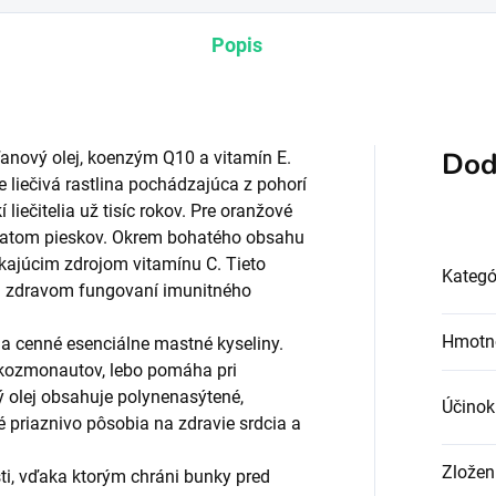
Popis
Dod
 ľanový olej, koenzým Q10 a vitamín E.
e liečivá rastlina pochádzajúca z pohorí
 liečitelia už tisíc rokov. Pre oranžové
zlatom pieskov. Okrem bohatého obsahu
kajúcim zdrojom vitamínu C. Tieto
Kategó
pri zdravom fungovaní imunitného
Hmotn
 na cenné esenciálne mastné kyseliny.
 kozmonautov, lebo pomáha pri
 olej obsahuje polynenasýtené,
Účinok
 priaznivo pôsobia na zdravie srdcia a
Zložen
i, vďaka ktorým chráni bunky pred