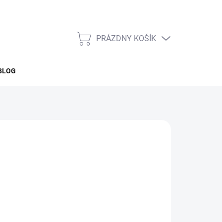
PRÁZDNY KOŠÍK
NÁKUPNÝ
KOŠÍK
BLOG