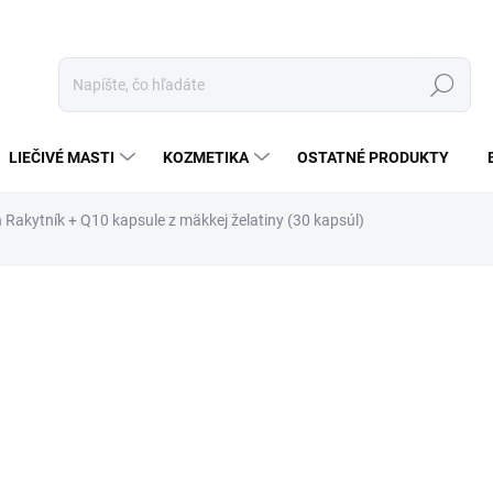
Hľadať
LIEČIVÉ MASTI
KOZMETIKA
OSTATNÉ PRODUKTY
 Rakytník + Q10 kapsule z mäkkej želatiny (30 kapsúl)
otenia
ZNAČKA:
DR. CHEN PATIKA
€9,90
€8,91
Jednotková
SKLADOM
cena: