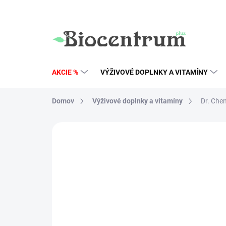
Prejsť
na
obsah
AKCIE %
VÝŽIVOVÉ DOPLNKY A VITAMÍNY
Domov
Výživové doplnky a vitamíny
Dr. Chen
Neohodnotené
Podrobnosti hodn
AKCIA