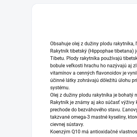
Obsahuje olej z dužiny plodu rakytníka,
Rakytník tibetský (Hippophae tibetana) j
Tibetu. Plody rakytníka používajú tibetskí
bobule veľkosti hrachu ho nazývajú aj 
vitamínov a cenných flavonoidov je vyni
účinné látky zohrávajú dôležitú úlohu 
systému.
Olej z dužiny plodu rakytníka je bohatý
Rakytník je známy aj ako súčasť výživy
prechode do bezváhového stavu. Ľanový
takzvané omega-3 mastné kyseliny, ktoré
cievnej sústavy.
Koenzým Q10 má antioxidačné vlastnost