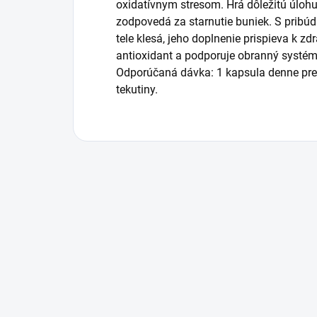
oxidatívnym stresom. Hrá dôležitú úlohu 
zodpovedá za starnutie buniek. S prib
tele klesá, jeho doplnenie prispieva k zdr
antioxidant a podporuje obranný systé
Odporúčaná dávka: 1 kapsula denne pr
tekutiny.