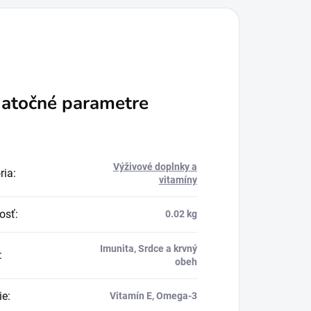
atočné parametre
Výživové doplnky a
ria
:
vitamíny
osť
:
0.02 kg
Imunita, Srdce a krvný
:
obeh
ie
:
Vitamín E, Omega-3