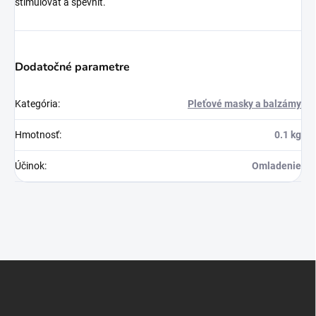
stimulovať a spevniť.
Dodatočné parametre
Kategória
:
Pleťové masky a balzámy
Hmotnosť
:
0.1 kg
Účinok
:
Omladenie
Z
á
p
ä