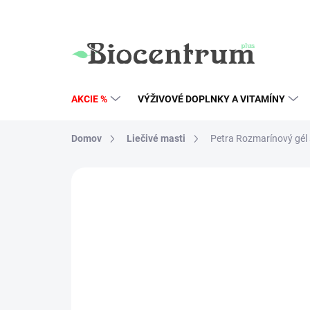
Prejsť
na
obsah
AKCIE %
VÝŽIVOVÉ DOPLNKY A VITAMÍNY
Domov
Liečivé masti
Petra Rozmarínový gél 
10 hodnotení
Podrobnosti hodnot
AKCIA
TIP