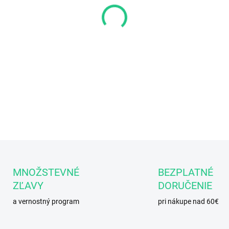
−
+
Ešte silnejšie účinky na bole
DETAILNÉ INFORMÁCIE
MNOŽSTEVNÉ
BEZPLATNÉ
ZĽAVY
DORUČENIE
a vernostný program
pri nákupe nad 60€