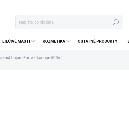
Hľadať
LIEČIVÉ MASTI
KOZMETIKA
OSTATNÉ PRODUKTY
s kostihojom Forte + konope 500ml
enia
ZNAČKA:
PETRA
€8,50
€6,37
Jednotková
SKLADOM
cena: