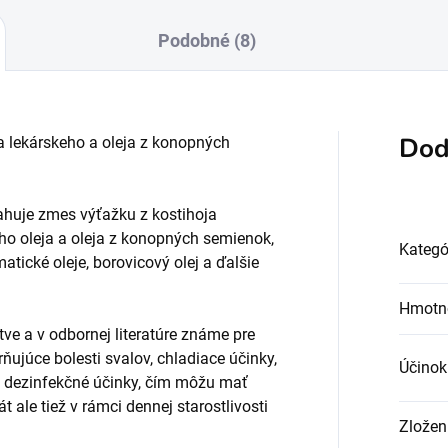
Podobné (8)
Dod
a lekárskeho a oleja z konopných
ahuje zmes výťažku z kostihoja
ho oleja a oleja z konopných semienok,
Kategó
atické oleje, borovicový olej a ďalšie
Hmotn
tve a v odbornej literatúre známe pre
ňujúce bolesti svalov, chladiace účinky,
Účinok
e dezinfekčné účinky, čím môžu mať
 ale tiež v rámci dennej starostlivosti
Zložen