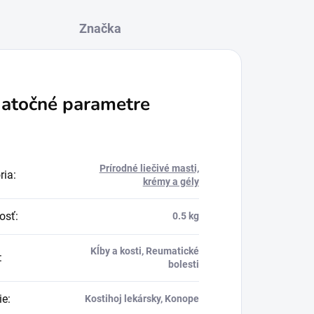
Značka
atočné parametre
Prírodné liečivé masti,
ria
:
krémy a gély
osť
:
0.5 kg
Kĺby a kosti, Reumatické
:
bolesti
ie
:
Kostihoj lekársky, Konope