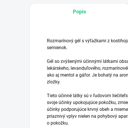
Popis
Rozmarínový gél s výťažkami z kostihoj
semienok.
Gél so zvýšenými účinnými látkami obs
lekárskeho, levanduľového, rozmarínové
ako aj mentol a gáfor. Je bohatý na arom
zložky.
Tieto účinné látky sú v ľudovom liečiteľs
svoje účinky upokojujúce pokožku, zmier
účinky podporujúce krvný obeh a miern
priaznivý vplyv nielen na pohybový aparát
o pokožku.