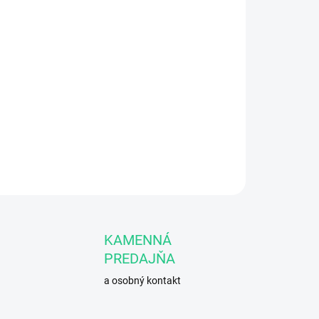
Pridať do košíka
sť kĺbov, svalov a reumatické bolesti
OPÝTAŤ SA
STRÁŽIŤ
KAMENNÁ
PREDAJŇA
a osobný kontakt