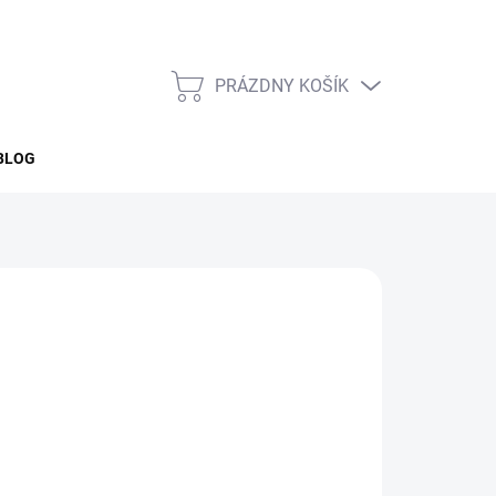
PRÁZDNY KOŠÍK
NÁKUPNÝ
KOŠÍK
BLOG