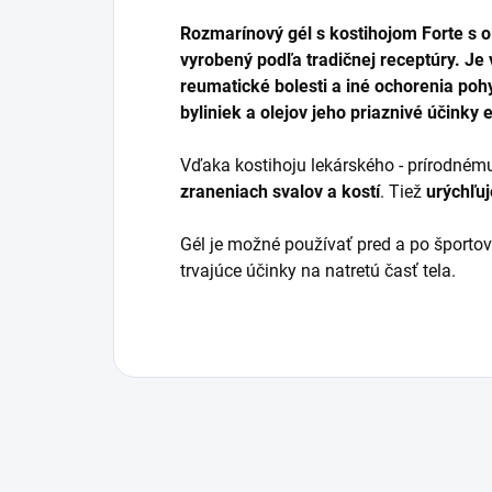
Rozmarínový gél s kostihojom Forte s 
vyrobený podľa tradičnej receptúry. Je 
reumatické bolesti a iné ochorenia po
byliniek a olejov jeho priaznivé účinky 
Vďaka kostihoju lekárského - prírodném
zraneniach svalov a kostí
. Tiež
urýchľuj
Gél je možné používať pred a po športova
trvajúce účinky na natretú časť tela.