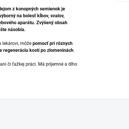
olejom z konopných semienok je
výborný na bolesť kĺbov, svalov,
hybového aparátu. Zvýšený obsah
ešte násobia.
u lekárovi, môže
pomocť pri rôznych
e regeneráciu kostí po zlomeninách
.
ní či ťažkej práci. Má príjemné a dlho